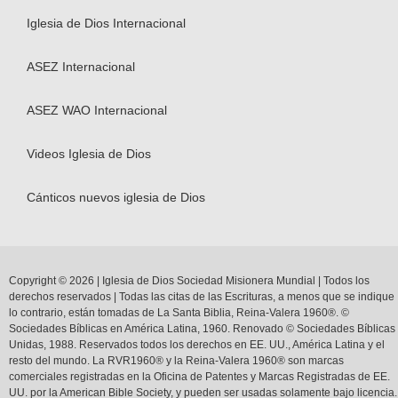
Iglesia de Dios Internacional
ASEZ Internacional
ASEZ WAO Internacional
Videos Iglesia de Dios
Cánticos nuevos iglesia de Dios
Copyright © 2026 | Iglesia de Dios Sociedad Misionera Mundial | Todos los
derechos reservados | Todas las citas de las Escrituras, a menos que se indique
lo contrario, están tomadas de La Santa Biblia,
Reina-Valera 1960
®
.
©
Sociedades Bíblicas en América Latina, 1960. Renovado © Sociedades Bíblicas
Unidas, 1988.
Reservados todos los derechos en
EE. UU.,
América
Latina y el
resto
d
el mundo.
La
R
VR1960
®
y la
R
eina-Valera 1960
®
son marcas
comerciales registradas en la Oficina de Patentes
y Marcas Registradas de
E
E.
U
U.
por
la American
Bible
Society
, y puede
n
ser usada
s
solamente bajo
licencia.