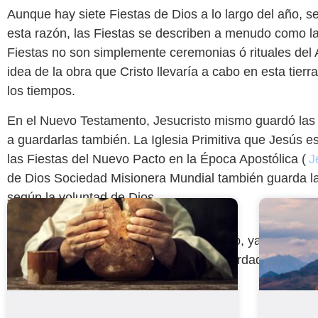
Aunque hay siete Fiestas de Dios a lo largo del año, se
esta razón, las Fiestas se describen a menudo como las
Fiestas no son simplemente ceremonias
ó rituales
del 
idea de la obra que Cristo llevaría a cabo en esta tier
los tiempos.
En el Nuevo Testamento, Jesucristo mismo guardó las 
a guardarlas también. La Iglesia Primitiva que Jesús es
las Fiestas del Nuevo Pacto en la Época Apostólica (
J
de Dios Sociedad Misionera Mundial también guarda las
según la voluntad de Dios.
“ Pero se acerca el tiempo—de hecho, ya ha lleg
adorarán al Padre en espíritu y en verdad. El Pad
manera.'”
Juan 4:23 (NTV)