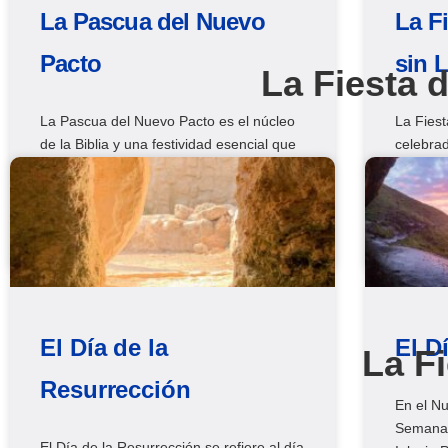
La Pascua del Nuevo
La F
Pacto
sin 
La Fiesta 
La Pascua del Nuevo Pacto es el núcleo
La Fiest
de la Biblia y una festividad esencial que
celebrad
le brinda al pueblo de Dios protección
es una f
contra los desastres, el perdón de los
para rec
pecados y la vida eterna.
signific
pasión d
El Día de la
El D
La F
Resurrección
En el Nu
Semanas
El Día de la Resurrección se refiere al día