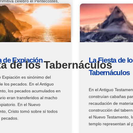
Primitiva celebró el Pentecostés,
después del Día de la
ción, y recibió el poder del
 Santo.
a de Expiación
La Fiesta de l
ta de los Tabernáculos
Tabernáculos
e Expiación es sinónimo del
e los pecados. En el Antiguo
En el Antiguo Testamento
nto, los pecados acumulados en
construían cabañas pa
ario eran transferidos al macho
recaudación de materia
xpiatorio. En el Nuevo
construcción del tabern
to, Cristo tomó sobre sí todos
el Nuevo Testamento, lo
s pecados.
templo representan al 