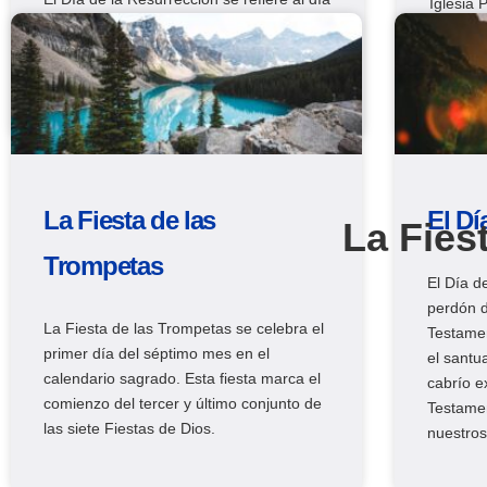
Iglesia 
en que Jesús resucitó de entre los
50 días 
muertos después de la crucifixión. Esta
Resurrec
Fiesta de Dios conmemora el gran poder
Espíritu
de Dios que triunfa sobre la muerte.
La Fiesta de las
El Dí
La Fies
Trompetas
El Día d
perdón d
La Fiesta de las Trompetas se celebra el
Testame
primer día del séptimo mes en el
el santu
calendario sagrado. Esta fiesta marca el
cabrío e
comienzo del tercer y último conjunto de
Testamen
las siete Fiestas de Dios.
nuestro