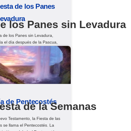
iesta de los Panes
Levadura
de los Panes sin Levadura
a de los Panes sin Levadura,
a el día después de la Pascua,
estividad anual para los israelitas
ordar su sufrimiento. Tiene un
ado importante relacionado con la
e Cristo.
ía de Pentecostés
iesta de la Semanas
evo Testamento, la Fiesta de las
 se llama el Pentecostés. La