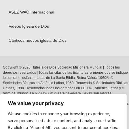
ASEZ WAO Internacional
Videos Iglesia de Dios
Cánticos nuevos iglesia de Dios
Copyright © 2026 | Iglesia de Dios Sociedad Misionera Mundial | Todos los
derechos reservados | Todas las citas de las Escrituras, a menos que se indique
lo contrario, están tomadas de La Santa Biblia,
Reina-Valera 1960
®
.
©
Sociedades Bíblicas en América Latina, 1960. Renovado © Sociedades Bíblicas
Unidas, 1988.
Reservados todos los derechos en
EE. UU.,
América
Latina y el
resto
d
el mundo.
La
R
VR1960
®
y la
R
eina-Valera 1960
®
son marcas
comerciales registradas en la Oficina de Patentes
y Marcas Registradas de
E
E.
We value your privacy
U
U.
por
la American
Bible
Society
, y puede
n
ser usada
s
solamente bajo
licencia.
We use cookies to enhance your browsing experience,
serve personalised ads or content, and analyse our traffic.
Políticas
de
privacidad
|
Términos
y
Condiciones
By clicking "Accept All", you consent to our use of cookies.