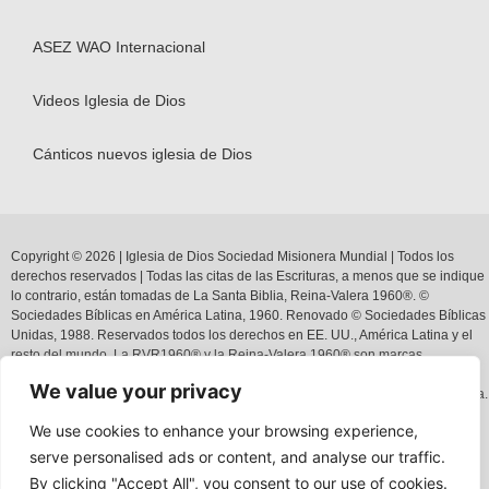
ASEZ WAO Internacional
Videos Iglesia de Dios
Cánticos nuevos iglesia de Dios
Copyright © 2026 | Iglesia de Dios Sociedad Misionera Mundial | Todos los
derechos reservados | Todas las citas de las Escrituras, a menos que se indique
lo contrario, están tomadas de La Santa Biblia,
Reina-Valera 1960
®
.
©
Sociedades Bíblicas en América Latina, 1960. Renovado © Sociedades Bíblicas
Unidas, 1988.
Reservados todos los derechos en
EE. UU.,
América
Latina y el
resto
d
el mundo.
La
R
VR1960
®
y la
R
eina-Valera 1960
®
son marcas
comerciales registradas en la Oficina de Patentes
y Marcas Registradas de
E
E.
We value your privacy
U
U.
por
la American
Bible
Society
, y puede
n
ser usada
s
solamente bajo
licencia.
We use cookies to enhance your browsing experience,
serve personalised ads or content, and analyse our traffic.
Políticas
de
privacidad
|
Términos
y
Condiciones
By clicking "Accept All", you consent to our use of cookies.